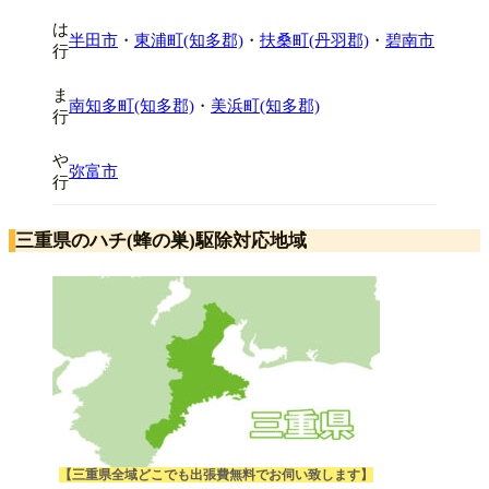
は
半田市
・
東浦町(知多郡)
・
扶桑町(丹羽郡)
・
碧南市
行
ま
南知多町(知多郡)
・
美浜町(知多郡)
行
や
弥富市
行
三重県のハチ(蜂の巣)駆除対応地域
【三重県全域どこでも出張費無料でお伺い致します】