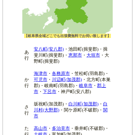
【岐阜県全域どこでも出張費無料でお伺い致します】
安八町(安八郡)
・池田町(揖斐郡)・揖
あ
斐川町(揖斐郡)・
恵那市
・
大垣市
・大
行
野町(揖斐郡)
海津市
・
各務原市
・笠松町(羽島郡)・
か
可児市
・
川辺町(加茂郡)
・北方町(本巣
行
郡)・岐南町(羽島郡)・
岐阜市
・
郡上
市
・
下呂市
・神戸町(安八郡)
坂祝町(加茂郡)・
白川町(加茂郡)
・
白
さ
川村(大野郡)
・関ケ原町(不破郡)・
関
行
市
た
高山市
・
多治見市
・垂井町(不破郡)・
行
土岐市
・富加町(加茂郡)