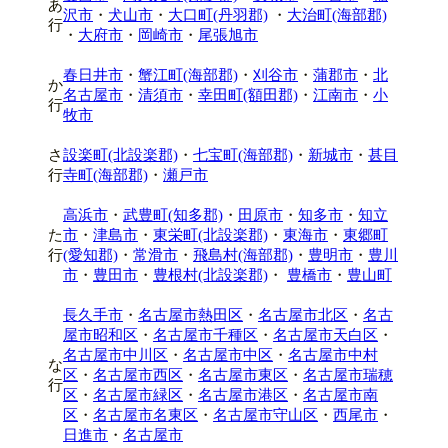
あ
沢市
・
犬山市
・
大口町(丹羽郡)
・
大治町(海部郡)
行
・
大府市
・
岡崎市
・
尾張旭市
春日井市
・
蟹江町(海部郡)
・
刈谷市
・
蒲郡市
・
北
か
名古屋市
・
清須市
・
幸田町(額田郡)
・
江南市
・
小
行
牧市
さ
設楽町(北設楽郡)
・
七宝町(海部郡)
・
新城市
・
甚目
行
寺町(海部郡)
・
瀬戸市
高浜市
・
武豊町(知多郡)
・
田原市
・
知多市
・
知立
た
市
・
津島市
・
東栄町(北設楽郡)
・
東海市
・
東郷町
行
(愛知郡)
・
常滑市
・
飛島村(海部郡)
・
豊明市
・
豊川
市
・
豊田市
・
豊根村(北設楽郡)
・
豊橋市
・
豊山町
長久手市
・
名古屋市熱田区
・
名古屋市北区
・
名古
屋市昭和区
・
名古屋市千種区
・
名古屋市天白区
・
名古屋市中川区
・
名古屋市中区
・
名古屋市中村
な
区
・
名古屋市西区
・
名古屋市東区
・
名古屋市瑞穂
行
区
・
名古屋市緑区
・
名古屋市港区
・
名古屋市南
区
・
名古屋市名東区
・
名古屋市守山区
・
西尾市
・
日進市
・
名古屋市