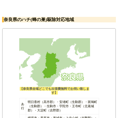
奈良県のハチ(蜂の巣)駆除対応地域
【奈良県全域どこでも出張費無料でお伺い致しま
す】
明日香村（高市郡）・安堵町（生駒郡）・斑鳩町
あ
（生駒郡）・生駒市・宇陀市・王寺町（北葛城
行
郡）・大淀町（吉野郡）
橿原市・香芝市・葛城市・上北山村（吉野郡）・