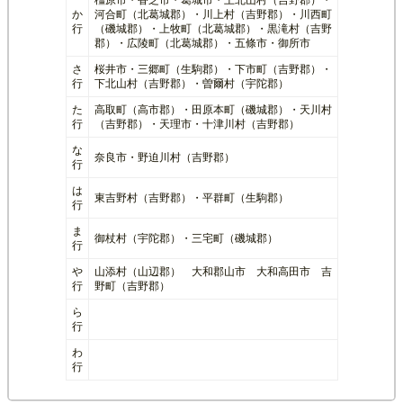
か
河合町（北葛城郡）・川上村（吉野郡）・川西町
行
（磯城郡）・上牧町（北葛城郡）・黒滝村（吉野
郡）・広陵町（北葛城郡）・五條市・御所市
さ
桜井市・三郷町（生駒郡）・下市町（吉野郡）・
行
下北山村（吉野郡）・曽爾村（宇陀郡）
た
高取町（高市郡）・田原本町（磯城郡）・天川村
行
（吉野郡）・天理市・十津川村（吉野郡）
な
奈良市・野迫川村（吉野郡）
行
は
東吉野村（吉野郡）・平群町（生駒郡）
行
ま
御杖村（宇陀郡）・三宅町（磯城郡）
行
や
山添村（山辺郡） 大和郡山市 大和高田市 吉
行
野町（吉野郡）
ら
行
わ
行