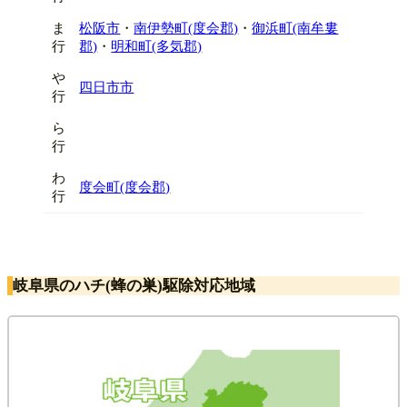
ま
松阪市
・
南伊勢町(度会郡)
・
御浜町(南牟婁
行
郡)
・
明和町(多気郡)
や
四日市市
行
ら
行
わ
度会町(度会郡)
行
岐阜県のハチ(蜂の巣)駆除対応地域