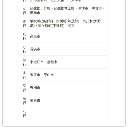
か
蒲生郡日野町・蒲生郡竜王町・草津市・甲賀市・
行
湖南市
さ
坂祝町(加茂郡)・白川町(加茂郡)・白川村(大野
行
郡)・関ケ原町(不破郡)・関市
た
高島市
行
な
長浜市
行
は
東近江市・彦根市
行
ま
米原市・守山市
行
や
野洲市
行
ら
栗東市
行
わ
行