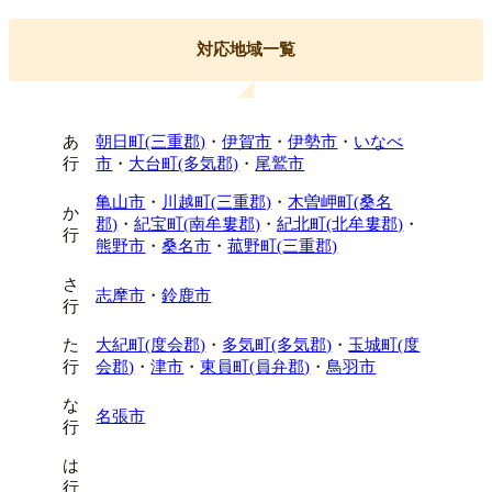
対応地域一覧
あ
朝日町(三重郡)
・
伊賀市
・
伊勢市
・
いなべ
行
市
・
大台町(多気郡)
・
尾鷲市
亀山市
・
川越町(三重郡)
・
木曽岬町(桑名
か
郡)
・
紀宝町(南牟婁郡)
・
紀北町(北牟婁郡)
・
行
熊野市
・
桑名市
・
菰野町(三重郡)
さ
志摩市
・
鈴鹿市
行
た
大紀町(度会郡)
・
多気町(多気郡)
・
玉城町(度
行
会郡)
・
津市
・
東員町(員弁郡)
・
鳥羽市
な
名張市
行
は
行