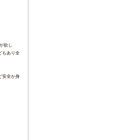
が欲し
どもあり全
ど安全か身