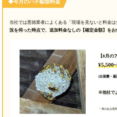
◆今月のハチ駆除料金
当社では​悪徳業者によくある「現場を見ないと料金
況を伺った時点で、追加料金なしの【確定金額】をお
【8月の
¥5,50
(
出張費・薬
※他社で
・
巣のある場