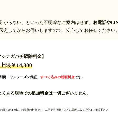
は分からない」といった不明瞭なご案内はせず、
お電話やLI
伝え
してからお伺いしますので、安心してお任せください
アシナガバチ駆除料金】
0~上限￥14,300
剤費・ワンシーズン保証、
すべて込みの総額料金
です
)
よくある現地での追加料金は一切ございません。
所の高さが３ｍ以内の場所の料金です。二階や室外機内などの場所にある場合はご相談下さい