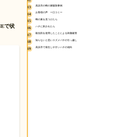
簡単お見積り
高浜市の蜂の巣駆除事例
ハチ駆除作業
お客様の声 ー口コミー
お支払い
蜂の巣を見つけたら
▼もっと詳しく見る▼+
NEで状
ハチに刺されたら
▼ハチ刺傷の対処法を詳しく見る▼+
殺虫剤を使用したことによる刺傷被害
。
知らないと恐いスズメバチの引っ越し
知らないと怖いスズメバチの引越し
高浜市で発生しやすいハチの傾向