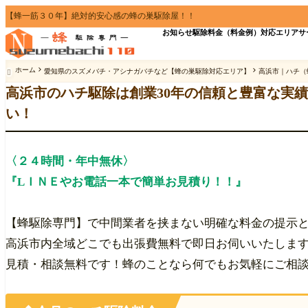
【蜂一筋３０年】絶対的安心感の蜂の巣駆除屋！！
お知らせ
駆除料金（料金例）
対応エリア
サ
今すぐ無料相談
☎
0120-41-8
ホーム
愛知県のスズメバチ・アシナガバチなど【蜂の巣駆除対応エリア】
高浜市｜ハチ（

【高浜市】仲
高浜市のハチ駆除は創業30年の信頼と豊富な実
い！
養蜂から駆除
★人と人の繋がり
〈２４時間・年中無休〉
『LＩＮＥやお電話一本で簡単お見積り！！』
【蜂駆除専門】で中間業者を挟まない明確な料金の提示
出張費無料
高浜市内全域どこでも出張費無料で即日お伺いいたしま
見積・相談無料です！蜂のことなら何でもお気軽にご相