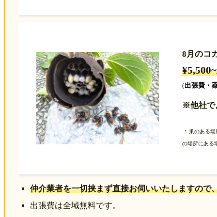
8月のコ
¥5,50
(
出張費・
※他社で
・
巣のある場
の場所にある
仲介業者を一切挟まず直接お伺いいたしますので
出張費は全域無料です。