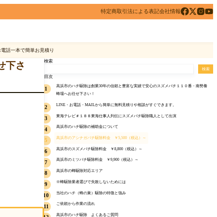
特定商取引法による表記
会社情報
お電話一本で簡単お見積り
検索
せ下さ
検索
目次
高浜市のハチ駆除は創業30年の信頼と豊富な実績で安心のスズメバチ１１０番・南勢養
蜂場へお任せ下さい！
LINE・お電話・MAILから簡単に無料見積りや相談がすぐできます。
💡 ここが安心！
東海テレビ＃１８８東海仕事人列伝にスズメバチ駆除職人として出演
お電話やメールの無料相談・無料見積はこちら
高浜市のハチ駆除の補助金について
高浜市のアシナガバチ駆除料金 ￥5,500（税込）～
高浜市のスズメバチ駆除料金 ￥8,800（税込）～
高浜市のミツバチ駆除料金 ￥9,900（税込）～
高浜市の蜂駆除対応エリア
※蜂駆除業者選びで失敗しないためには
蜂の巣駆除料金の相場や目安
当社のハチ（蜂の巣）駆除の特徴と強み
ご依頼から作業の流れ
お問い合わせ
高浜市のハチ駆除 よくあるご質問