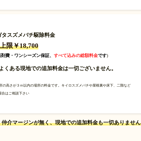
ガタスズメバチ駆除料金
0~上限￥18,700
薬剤費・ワンシーズン保証、
すべて込みの総額料金
です
)
よくある現地での追加料金は一切ございません。
所の高さが３ｍ以内の場所の料金です。キイロスズメバチや屋根裏や床下、二階など
場合はご相談下さい
、仲介マージンが無く、現地での追加料金も一切ありません