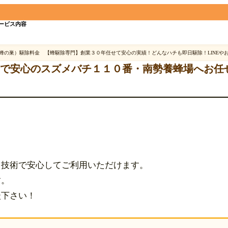
ービス内容
110
蜂の巣）駆除料金 【蜂駆除専門】創業３０年任せて安心の実績！どんなハチも即日駆除！LINEや
介・追加料金なしの蜂
績で安心のスズメバチ１１０番・南勢養蜂場へお任
駆除専門
創業30年
へ、蜂に特化し
!!
職人直営店
を大切に誠実対応の
★
と技術で安心してご利用いただけます。
追加料金なし
即日対応
す。
談下さい！