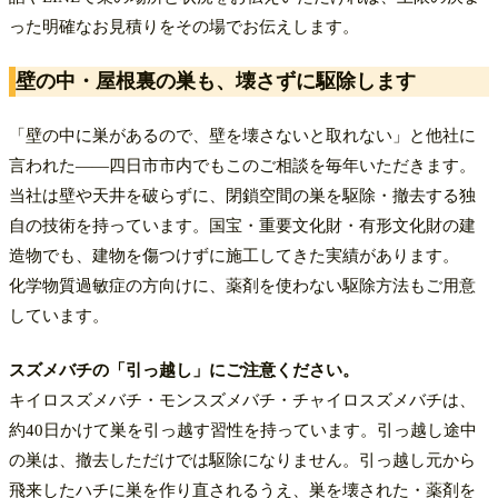
った明確なお見積りをその場でお伝えします。
壁の中・屋根裏の巣も、壊さずに駆除します
「壁の中に巣があるので、壁を壊さないと取れない」と他社に
言われた——四日市市内でもこのご相談を毎年いただきます。
当社は壁や天井を破らずに、閉鎖空間の巣を駆除・撤去する独
自の技術を持っています。国宝・重要文化財・有形文化財の建
造物でも、建物を傷つけずに施工してきた実績があります。
化学物質過敏症の方向けに、薬剤を使わない駆除方法もご用意
しています。
スズメバチの「引っ越し」にご注意ください。
キイロスズメバチ・モンスズメバチ・チャイロスズメバチは、
約40日かけて巣を引っ越す習性を持っています。引っ越し途中
の巣は、撤去しただけでは駆除になりません。引っ越し元から
飛来したハチに巣を作り直されるうえ、巣を壊された・薬剤を