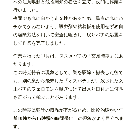
への注意喚起と危険周知の看板を立て、夜間に作業を
行いました。
夜間でも光に向かう走光性があるため、民家の光にハ
チが向かわないよう、殺虫剤や粘着板を使用せず独自
の駆除方法を用いて安全に駆除し、戻りバチの処置を
して作業を完了しました。
作業を行った11月は、スズメバチの「交尾時期」にあ
たります。
この時期特有の現象として、巣を駆除・撤去した後で
も、別の巣から飛来した「オスバチ」が、残された女
王バチのフェロモンを嗅ぎつけて出入り口付近に何匹
も群がって飛ぶことがあります。
この時期は朝晩の気温が下がるため、比較的暖かい
午
前10時から15時頃
の時間帯にこの現象がよく目立ちま
す。