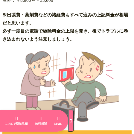
屋外：￥8,800～￥33,000
※出張費・薬剤費などの諸経費もすべて込みの上記料金が相場
だと思います。
必ず一度目の電話で駆除料金の上限を聞き、後でトラブルに巻
き込まれないよう注意しましょう。




LINEで簡単見積
無料相談
MAIL