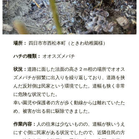
場所：
四日市市西松本町（ときわ幼稚園様）
ハチの種類：
オオスズメバチ
状況：
道路に面した法面の高さ２ｍ程の場所でオオス
ズメバチが頻繁に出入りを繰り返しており、道路を挟
んだ反対側は民家という環境でした。道幅も狭く非常
に危険な状況でした。
幸い園児や保護者の方が歩く動線からは離れていたた
め、被害が出る前に駆除できました。
作業内容：
人の往来は少ないものの、道幅が狭いうえ
にすぐ側に民家がある状況でしたので、近隣住民の方