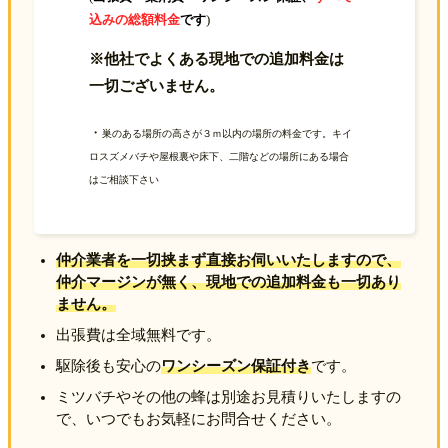
込みの総額料金
です
)
※他社でよくある現地での追加料金は
一切ございません。
・
巣のある場所の高さが３ｍ以内の場所の料金です。キイ
ロスズメバチや屋根裏や床下、二階などの場所にある場合
はご相談下さい
仲介業者を一切挟まず直接お伺いいたしますので、
仲介マージンが無く、現地での追加料金も一切あり
ません。
出張費は全域無料です。
駆除後も安心の
ワンシーズン保証付き
です。
ミツバチやその他の蜂は別途お見積りいたしますの
で、いつでもお気軽にお問合せください。