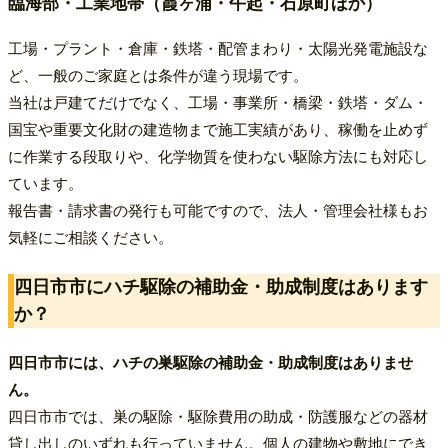
臨海部・工業地帯（霞ヶ浦・午起・石原町ほか）
工場・プラント・倉庫・鉄塔・配管まわり・太陽光発電施設な
ど、一般のご家庭とは条件が違う現場です。
当社は戸建てだけでなく、工場・事業所・橋梁・鉄塔・ダム・
国宝や重要文化財の建造物まで施工実績があり、稼働を止めず
に作業する段取りや、化学物質を使わない駆除方法にも対応し
ています。
報告書・請求書の発行も可能ですので、法人・管理会社様もお
気軽にご相談ください。
四日市市にハチ駆除の補助金・助成制度はあります
か？
四日市市には、ハチの巣駆除の補助金・助成制度はありませ
ん。
四日市市では、巣の駆除・駆除費用の助成・防護服などの器材
貸し出しのいずれも行っていません。個人の建物や敷地にでき