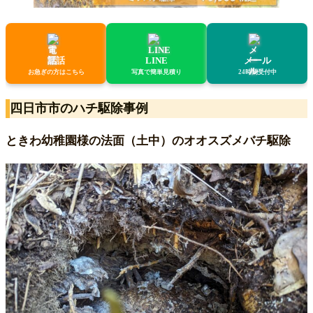
電話
LINE
メール
お急ぎの方はこちら
写真で簡単見積り
24時間受付中
四日市市のハチ駆除事例
ときわ幼稚園様の法面（土中）のオオスズメバチ駆除