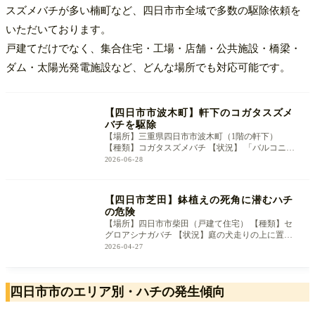
スズメバチが多い楠町など、四日市市全域で多数の駆除依頼を
いただいております。
戸建てだけでなく、集合住宅・工場・店舗・公共施設・橋梁・
ダム・太陽光発電施設など、どんな場所でも対応可能です。
【四日市市波木町】軒下のコガタスズメ
バチを駆除
【場所】三重県四日市市波木町（1階の軒下）
【種類】コガタスズメバチ 【状況】 「バルコニー
の上に粉みたいなものが落ちていて
2026-06-28
【四日市芝田】鉢植えの死角に潜むハチ
の危険
【場所】四日市市柴田（戸建て住宅） 【種類】セ
グロアシナガバチ 【状況】庭の犬走りの上に置か
れたプラスチック製のプランター
2026-04-27
四日市市のエリア別・ハチの発生傾向