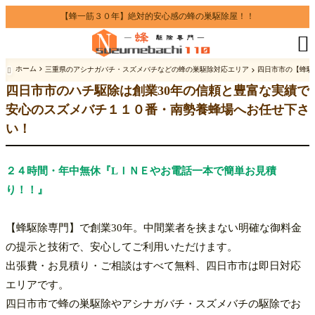
【蜂一筋３０年】絶対的安心感の蜂の巣駆除屋！！
今すぐ無料相談

☎
0120-41-8110
ホーム
三重県のアシナガバチ・スズメバチなどの蜂の巣駆除対応エリア
四日市市の【蜂駆

【四日市市】仲介・追加料金なし
四日市市のハチ駆除は創業30年の信頼と豊富な実績で
の蜂駆除専門
安心のスズメバチ１１０番・南勢養蜂場へお任せ下さ
い！
創業30年
養蜂から駆除へ、蜂に特化し
!!
職人直営店
★人と人の繋がりを大切に誠実対応の
★
２４時間・年中無休『LＩＮＥやお電話一本で簡単お見積
り！！』
【蜂駆除専門】で創業30年。中間業者を挟まない明確な御料金
出張費無料
追加料金なし
即日対応
の提示と技術で、安心してご利用いただけます。
出張費・お見積り・ご相談はすべて無料、四日市市は即日対応
エリアです。
四日市市で蜂の巣駆除やアシナガバチ・スズメバチの駆除でお