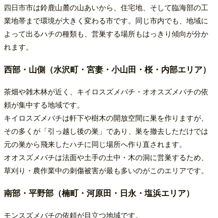
四日市市は鈴鹿山麓の山あいから、住宅地、そして臨海部の工
業地帯まで環境が大きく変わる市です。同じ市内でも、地域に
よって出るハチの種類も、営巣する場所もはっきり傾向が分か
れます。
西部・山側（水沢町・宮妻・小山田・桜・内部エリア）
茶畑や雑木林が近く、キイロスズメバチ・オオスズメバチの依
頼が集中する地域です。
キイロスズメバチは軒下や樹木の開放空間に巣を作りますが、
その多くが「引っ越し後の巣」であり、巣を撤去しただけでは
元の巣から飛来したハチに同じ場所へ作り直されます。
オオスズメバチは法面や土手の土中・木の洞に営巣するため、
草刈り・農作業中の刺傷被害が最も多いのがこのエリアです。
南部・平野部（楠町・河原田・日永・塩浜エリア）
モンスズメバチの依頼が目立つ地域です。