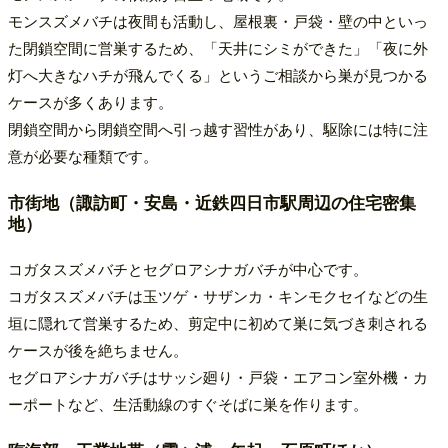
モンスズメバチは夜間も活動し、屋根裏・戸袋・壁の中といっ
た閉鎖空間に営巣するため、「天井にシミができた」「夜に外
灯へ大きなハチが飛んでくる」というご相談から巣が見つかる
ケースが多くあります。
閉鎖空間から閉鎖空間へ引っ越す習性があり、駆除には特に注
意が必要な種類です。
市街地（諏訪町・安島・近鉄四日市駅周辺の住宅密集
地）
コガタスズメバチとセグロアシナガバチが中心です。
コガタスズメバチは玉ツゲ・サザンカ・キンモクセイなどの生
垣に隠れて営巣するため、剪定中に初めて巣に気づき刺される
ケースが後を絶ちません。
セグロアシナガバチはサッシ廻り・戸袋・エアコン室外機・カ
ーポートなど、生活動線のすぐそばに巣を作ります。