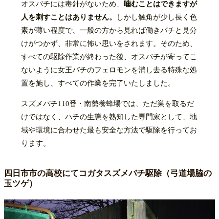
オスバチには毒針がないため、
噛むことはできますが
人を刺すことはありません。
しかし触角が少し長く色
素が薄い程度で、一般の方から見れば働きバチと見分
けがつかず、非常に怖い思いをされます。そのため、
すべての駆除作業が終わった後、オスバチが寄ってこ
ないように女王バチのフェロモンを消し去る特殊な処
置を施し、すべての作業を完了いたしました。
スズメバチ110番・南勢養蜂場では、ただ巣を取るだ
けではなく、ハチの生態を熟知した専門家として、地
域や環境に合わせた最も安全な方法で駆除を行ってお
ります。
四日市市の高校にてコガタスズメバチ駆除（弓道場脇の
玉ツゲ）