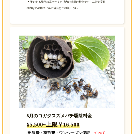
・
巣のある場所の高さが３ｍ以内の場所の料金です。二階や室外
機内などの場所にある場合はご相談下さい
8月のコガタスズメバチ駆除料金
¥5,500~上限￥16,500
(
出張費・薬剤費・ワンシーズン保証、
すべて