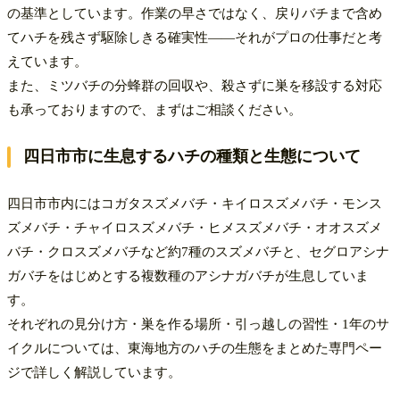
の基準としています。作業の早さではなく、戻りバチまで含め
てハチを残さず駆除しきる確実性——それがプロの仕事だと考
えています。
また、ミツバチの分蜂群の回収や、殺さずに巣を移設する対応
も承っておりますので、まずはご相談ください。
四日市市に生息するハチの種類と生態について
四日市市内にはコガタスズメバチ・キイロスズメバチ・モンス
ズメバチ・チャイロスズメバチ・ヒメスズメバチ・オオスズメ
バチ・クロスズメバチなど約7種のスズメバチと、セグロアシナ
ガバチをはじめとする複数種のアシナガバチが生息していま
す。
それぞれの見分け方・巣を作る場所・引っ越しの習性・1年のサ
イクルについては、東海地方のハチの生態をまとめた専門ペー
ジで詳しく解説しています。