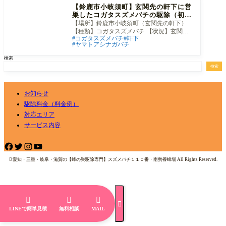
【鈴鹿市小岐須町】玄関先の軒下に営
巣したコガタスズメバチの駆除（初期
巣）
【場所】鈴鹿市小岐須町（玄関先の軒下）
【種類】コガタスズメバチ 【状況】玄関先
コガタスズメバチ
軒下
の軒下に、特徴的なトックリ型をしたコガ
ヤマトアシナガバチ
タス
検索
検索
お知らせ
駆除料金（料金例）
対応エリア
サービス内容

愛知・三重・岐阜・滋賀の【蜂の巣駆除専門】スズメバチ１１０番・南勢養蜂場 All Rights Reserved.




LINEで簡単見積
無料相談
MAIL