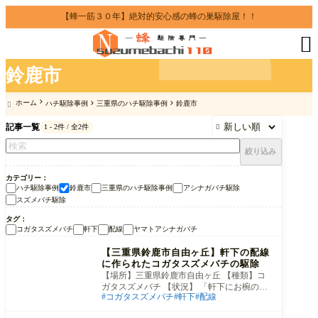
【蜂一筋３０年】絶対的安心感の蜂の巣駆除屋！！

鈴鹿市
ホーム
ハチ駆除事例
三重県のハチ駆除事例
鈴鹿市

記事一覧
1 - 2件 / 全2件

絞り込み
カテゴリー
ハチ駆除事例
鈴鹿市
三重県のハチ駆除事例
アシナガバチ駆除
スズメバチ駆除
タグ
コガタスズメバチ
軒下
配線
ヤマトアシナガバチ
ハチ駆除事例
【三重県鈴鹿市自由ヶ丘】軒下の配線
に作られたコガタスズメバチの駆除
【場所】三重県鈴鹿市自由ヶ丘 【種類】コ
ガタスズメバチ 【状況】 「軒下にお椀のよ
コガタスズメバチ
軒下
配線
うなものができていて、大きな蜂が1匹くっ
つ
ハチ駆除事例