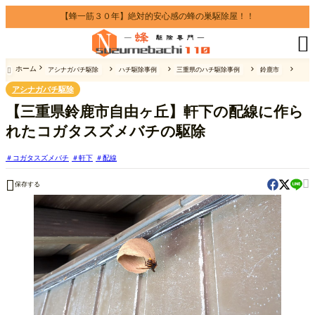
【蜂一筋３０年】絶対的安心感の蜂の巣駆除屋！！

ホーム
アシナガバチ駆除
ハチ駆除事例
三重県のハチ駆除事例
鈴鹿市

アシナガバチ駆除
【三重県鈴鹿市自由ヶ丘】軒下の配線に作ら
れたコガタスズメバチの駆除
コガタスズメバチ
軒下
配線


保存する