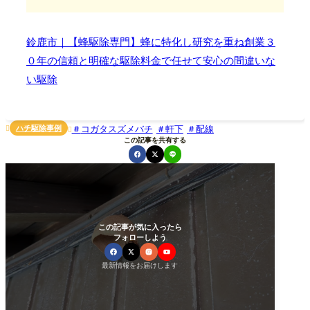
鈴鹿市｜【蜂駆除専門】蜂に特化し研究を重ね創業３
０年の信頼と明確な駆除料金で任せて安心の間違いな
い駆除
ハチ駆除事例
コガタスズメバチ
軒下
配線


この記事を共有する
この記事が気に入ったら
フォローしよう
最新情報をお届けします