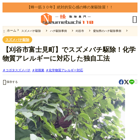
【蜂一筋３０年】絶対的安心感の蜂の巣駆除屋！！

ホーム
スズメバチ駆除
ハチ駆除事例
刈谷市
愛知県のハチ駆除事例

スズメバチ駆除
【刈谷市富士見町】でスズメバチ駆除！化学
物質アレルギーに対応した独自工法
コガタスズメバチ
初期巣
化学物質アレルギー対応


保存する