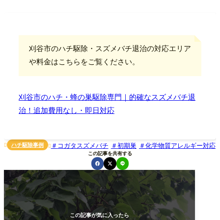
刈谷市のハチ駆除・スズメバチ退治の対応エリア
や料金はこちらをご覧ください。
刈谷市のハチ・蜂の巣駆除専門｜的確なスズメバチ退
治！追加費用なし・即日対応
ハチ駆除事例
コガタスズメバチ
初期巣
化学物質アレルギー対応


この記事を共有する
この記事が気に入ったら